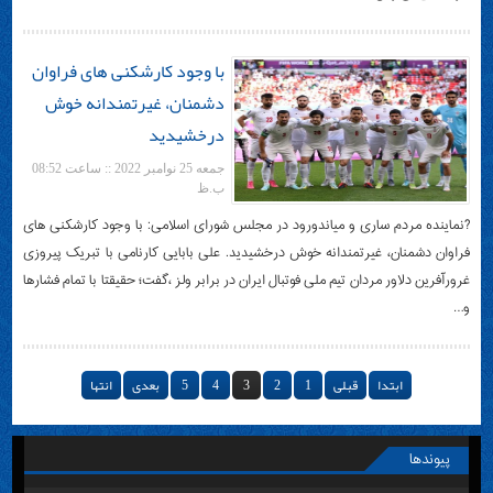
با وجود کارشکنی های فراوان
دشمنان، غیرتمندانه خوش
درخشیدید
جمعه 25 نوامبر 2022 :: ساعت 08:52
ب.ظ
?نماینده مردم ساری و میاندورود در مجلس شورای اسلامی: با وجود کارشکنی های
فراوان دشمنان، غیرتمندانه خوش درخشیدید. علی بابایی کارنامی با تبریک پیروزی
غرورآفرین دلاور مردان تیم ملی فوتبال ایران در برابر ولز ،گفت؛ حقیقتا با تمام فشارها
و…
ابتدا
قبلی
1
2
3
4
5
بعدی
انتها
پیوندها