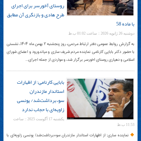
روستای آخورسر برای اجرای
طرح هادی و بازنگری آن مطابق
با ماده 58
دوشنبه 26 ژانویه 2026 :: ساعت 01:02 ب.ظ
به گزارش روابط عمومی دفتر ارتباط مردمی، روز پنجشنبه ۲ بهمن ماه ۱۴۰۴، نشستی
با حضور دکتر بابایی کارنامی نماینده مردم شریف ساری و میاندورود و اعضای شورای
اسلامی و دهیاری روستای اخورسر برگزار شد، و مواردی از جمله اجرای…
بابایی کارنامی: از اظهارات
استاندار مازندران
سوءبرداشت‌‌شد/ یونسی
زاویه‌ای با حجاب ندارد
یکشنبه 17 آگوست 2025 :: ساعت
11:53 ب.ظ
نماینده ساری: از اظهارات استاندار مازندران سوءبرداشت‌‌شد/ یونسی زاویه‌ای با