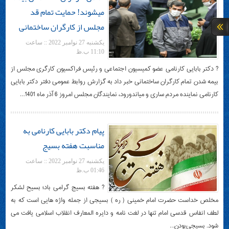
میشوند! حمایت تمام قد
مجلس از کارگران ساختمانی
یکشنبه 27 نوامبر 2022 :: ساعت
11:10 ب.ظ
? دکتر بابایی کارنامی عضو کمیسیون اجتماعی و رئیس فراکسیون کارگری مجلس از
بیمه شدن تمام کارگران ساختمانی خبر داد به گزارش روابط عمومی دفتر دکتر بابایی
کارنامی نماینده مردم ساری و میاندورود، نمایندگان مجلس امروز 6 آذر ماه 1401…
پیام دکتر بابایی کارنامی به
مناسبت هفته بسیج
یکشنبه 27 نوامبر 2022 :: ساعت
01:46 ب.ظ
? هفته بسیج گرامی باد؛ بسیح لشکر
مخلص خداست حضرت امام خمینی ( ره ) بسیجی از جمله واژه هایی است که به
لطف انفاس قدسی امام تنها در لغت نامه و دایره المعارف انقلاب اسلامی یافت می
شود. بسیجی‌بودن…