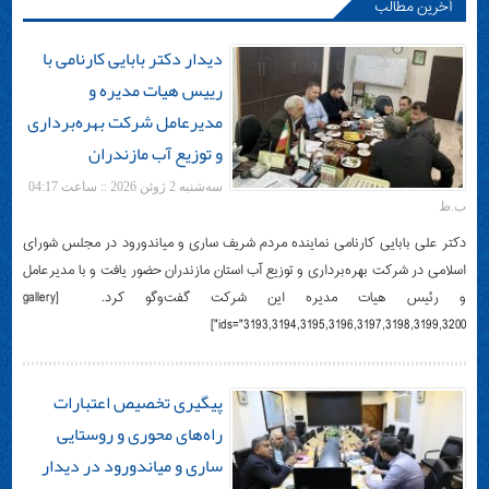
آخرین مطالب
دیدار دکتر بابایی کارنامی با
رییس هیات مدیره و
مدیرعامل شرکت بهره‌برداری
و توزیع آب مازندران
سه‌شنبه 2 ژوئن 2026 :: ساعت 04:17
ب.ظ
دکتر علی بابایی کارنامی نماینده مردم شریف ساری و میاندورود در مجلس شورای
اسلامی در شرکت بهره‌برداری و توزیع آب استان مازندران حضور یافت و با مدیرعامل
و رئیس هیات مدیره این شرکت گفت‌وگو کرد. ‌ [gallery
ids="3193,3194,3195,3196,3197,3198,3199,3200"]
پیگیری تخصیص اعتبارات
راه‌های محوری و روستایی