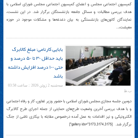
اجتماعی با دکتر علی بابایی کارنامی نماینده مردم شریف ساری و میاندورود و رئیس
کمیسیون اجتماعی مجلس و اعضای کمیسیون اجتماعی مجلس شورای اسلامی با
هدف بررسی مطالبات و مسائل جامعه بازنشستگان برگزار شد. در این نشست،
نمایندگان کانون‌های بازنشستگی به بیان دغدغه‌ها و مشکلات موجود در حوزه
معیشت،…
بابایی کارنامی: مبلغ کالابرگ
باید حداقل ۳۰ تا ۵۰ درصد و
حتی ۱۰۰ درصد افزایش داشته
باشد
سه‌شنبه 2 ژوئن 2026 :: ساعت 03:58
ب.ظ
دومین جلسه مجازی مجلس شورای اسلامی با حضور وزیر تعاون، کار و رفاه اجتماعی
و با هدف بررسی آخرین وضعیت طرح‌های حمایتی از جمله اجرای طرح کالابرگ
الکترونیکی و نیز اقدامات به عمل آمده درخصوص مقابله با بیکاری ناشی از جنگ
برگزار شد. [gallery ids="3173,3174,3175"]