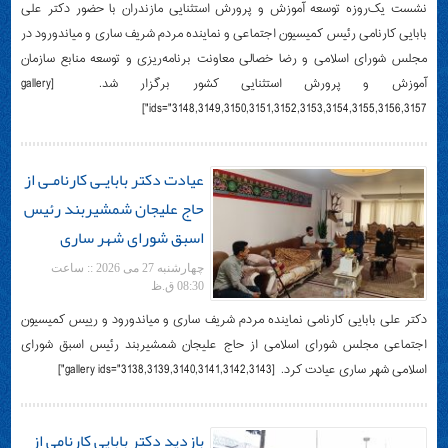
نشست یک‌روزه توسعه آموزش و پرورش استثنایی مازندران با حضور دکتر علی
بابایی کارنامی رئیس کمیسیون اجتماعی و نماینده مردم شریف ساری و میاندورود در
مجلس شورای اسلامی و رضا خصالی معاونت برنامه‌ریزی و توسعه منابع سازمان
آموزش و پرورش استثنایی کشور برگزار شد. ‌ [gallery
ids="3148,3149,3150,3151,3152,3153,3154,3155,3156,3157"]
عیادت دکتر بابایـی کارنامـی از
حاج علیجان شمشیربند رئیس
اسبق شورای شهر ساری
چهارشنبه 27 می 2026 :: ساعت
08:30 ق.ظ
دکتر علی بابایی کارنامی نماینده مردم شریف ساری و میاندورود و رییس کمیسیون
اجتماعی مجلس شورای اسلامی از حاج علیجان شمشیربند رئیس اسبق شورای
اسلامی شهر ساری عیادت کرد. ‌ [gallery ids="3138,3139,3140,3141,3142,3143"]