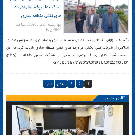
بازدید دکتر بابایی کارنامی از
شرکت ملی پخش فرآورده
های نفتی منطقه ساری
چهارشنبه 27 می 2026 :: ساعت
08:12 ق.ظ
دکتر علی بابایی کارنامی نماینده مردم شریف ساری و میاندورود در مجلس شورای
اسلامی از شرکت ملی پخش فرآورده های نفتی منطقه ساری بازدید کرد. در این
بازدید رئیس دفتر ارتباط مردمی و مدیر این شرکت حضور داشتند. ‌ [gallery
ids="3126,3127,3128,3129,3130,3131,3132,3133,3134"]
1
2
3
بعدی
انتها
گالری تصاویر