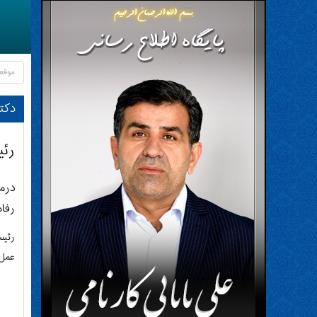
موقع
دکتر
رئی
درما
رفا
رئیس
عمل 