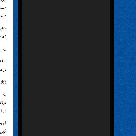
مستق
درما
که ی
وی ب
نمای
درصدد هستیم تا ۲۵ درصد همسان 
بابا
در ا
این‌
گیری