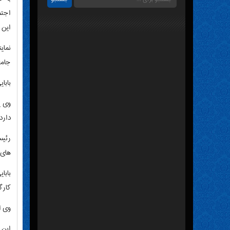
اجتم
این 
نمای
جامع
بابا
وی ی
دارد 
رئیس
های 
کارگ
وی ا
این 