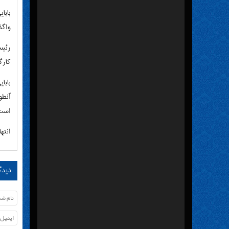
بابا
واگذ
کارگری ۶۰ درصد جمعیت کشور را تشکیل می د
بابا
آنطو
است
انتها
دیدگ