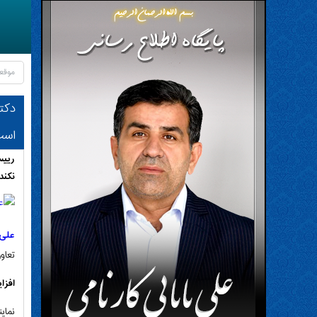
موقع
است
نکند
علی
تعاون،
افزا
نمای