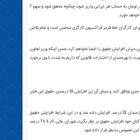
بودجه 1400 بدان اشاره شده است که بعد از حذف یارانه 4200 تومانی، ماهانه مبلغ 250 هزار تومان به حساب هر ایرانی واریز شود، چنانچه محقق شود و سهم 7
خواهد خورد.
ی اسلامی، تصریح کرد: 35 درصد افزایش حقوق برای کارگران خط قرمز فراکسیون کارگری مجلس است و تمام تلاش
این میزان افزایش حقوق را امضا نخواهم کرد، ضمن اینکه وزیر تعاون،
ورت با بهره‌مندی از اختیارات قانونی که داریم به شدت با وی برخورد
وی افزود: دولت باید برای یکبار هم که شده اجازه دهد کارگران و کارفرمایان با هم به طور جدی توافق کنند و مبنای آن نیز افزایش 35 درصدی حقوق این قشر
این نماینده مردم در مجلس یازدهم، یادآور شد: در کمیسیون تلفیق بودجه 1400، حقوق کارمندان 25 درصد افزایش داده شد و در این شرایط افزایش حقوق
کارگران نیز به همین میزان خواهد بود و تجربه هم نشان می‌دهد هر اندازه دولت برای کارکنان خود افزایش حقوق در نظر بگیرد، شورای عالی کار 5 تا 7 درصد