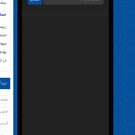
بیشت
حمای
رییس
دستم
سودج
در ا
دیدگ