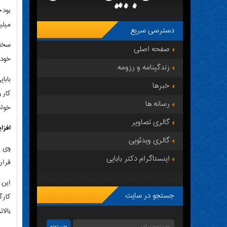
میلی
دسترسی سریع
صفحه اصلی
خود 
زندگینامه و رزومه
بابا
خبرها
کار 
رسانه ها
خواه
گالری تصاویر
افزایش 35 درصدی حقوق باید مبنای تو
گالری ویدئویی
اینستاگرام دکتر بابایی
قرار 
جستجو در سایت
بالاتر 