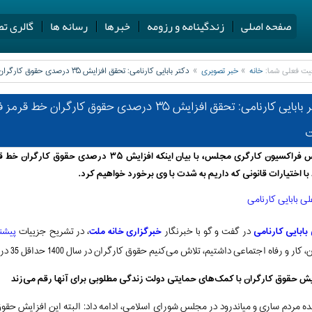
صفحه اصلی
زندگینامه و رزومه
خبرها
رسانه ها
گالری تص
یت فعلی شما:
خانه
خبر تصویری
دکتر بابایی کارنامی: تحقق افزایش ۳۵ درصدی حقوق کارگران خط قرمز فراکسیون کارگری مجلس است
دکتر بابایی کارنامی: تحقق افزایش ۳۵ درصدی حقوق ک
رییس فراکسیون کارگری مجلس، با بیان اینکه ا
 با اختیارات قانونی که داریم به شدت با وی برخورد خواهیم کرد.
بابایی
کارنامی
در گفت‌ و گو با خبرنگار
خبرگزاری خانه ملت
، در تشریح جزییات
پیشنهاد 35 درصدی حق
 کار و رفاه اجتماعی داشتیم، تلاش می‌کنیم حقوق کارگران در سال 1400 حداقل 35 درصد افزایش یابد.
یش حقوق کارگران با کمک‌های حمایتی دولت زندگی مطلوبی برای آنها رقم می‌زند
نده مردم ساری و میاندرود در مجلس شورای اسلامی، ادامه داد: البته این افزایش ح