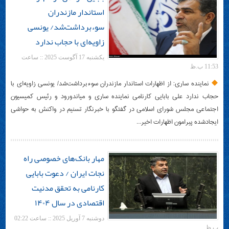
استاندار مازندران
سوءبرداشت‌‌شد/ یونسی
زاویه‌ای با حجاب ندارد
یکشنبه 17 آگوست 2025 :: ساعت
11:53 ب.ظ
نماینده ساری: از اظهارات استاندار مازندران سوءبرداشت‌‌شد/ یونسی زاویه‌ای با
حجاب ندارد علی بابایی کارنامی نماینده ساری و میاندورود و رئیس کمیسیون
اجتماعی مجلس شورای اسلامی در گفتگو با خبرنگار تسنیم ‌در واکنش به حواشی
ایجادشده پیرامون اظهارات اخیر…
مهار بانک‌های خصوصی راه
نجات ایران / دعوت بابایی
کارنامی به تحقق مدنیت
اقتصادی در سال ۱۴۰۴
دوشنبه 7 آوریل 2025 :: ساعت 02:22
ب.ظ